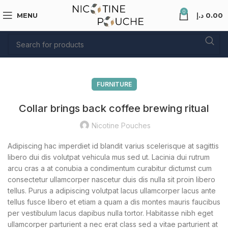
0
MENU
د.إ
0.00
FURNITURE
Collar brings back coffee brewing ritual
Nicotine Pouches
Adipiscing hac imperdiet id blandit varius scelerisque at sagittis
libero dui dis volutpat vehicula mus sed ut. Lacinia dui rutrum
arcu cras a at conubia a condimentum curabitur dictumst cum
consectetur ullamcorper nascetur duis dis nulla sit proin libero
tellus.
Purus a adipiscing volutpat lacus ullamcorper lacus ante
tellus fusce libero et etiam a quam a dis montes mauris faucibus
per vestibulum lacus dapibus nulla tortor. Habitasse nibh eget
ullamcorper parturient a nec erat class sed a vitae parturient at