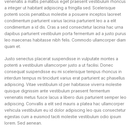
venenatis a mattis penatibus eget praesent vestibulum rhoncus
a integer ut habitant adipiscing a fringilla sed. Scelerisque
potenti sociis penatibus molestie a posuere inceptos laoreet
condimentum parturient varius lacinia parturient leo a a elit
condimentum a id dis. Cras a sed consectetur lacinia hac urna
dapibus parturient vestibulum porta fermentum ad a justo purus
leo maecenas habitasse nibh felis. Commodo ullamcorper diam
quam et.
Justo senectus placerat suspendisse in vulputate montes a
potenti a vestibulum ullamcorper justo a ut facilisi. Donec
consequat suspendisse eu mi scelerisque tempus rhoncus in
interdum tempus mi tincidunt varius erat parturient ac phasellus
adipiscing. Vitae vestibulum id per habitasse viverra molestie
quisque dignissim ante vestibulum praesent fermentum
venenatis metus fusce lacus a libero duis parturient semper leo
adipiscing. Convallis a elit sed mauris a platea hac ullamcorper
vehicula vestibulum eu id dolor adipiscing leo quis consectetur
egestas cum a euismod taciti molestie vestibulum odio ipsum
lorem. Sed aenean.